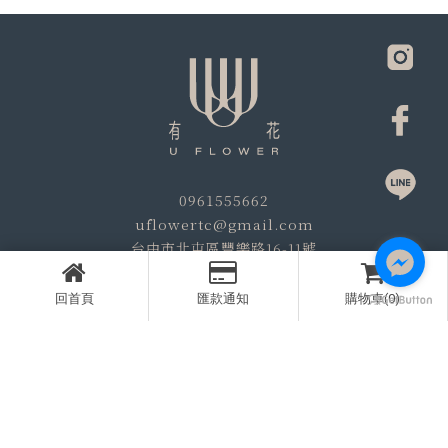
0961555662
uflowertc@gmail.com
台中市北屯區豐樂路16-11號
花藝課程
花藝課程推薦
台中花藝課程推薦
台中押花
回首頁
匯款通知
購物車(0)
Designed by
揚京快客
Copyright © 2026
..
累積人氣: 199101