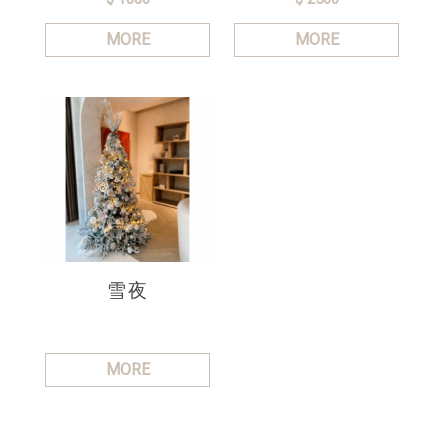
MORE
MORE
雪夜
MORE